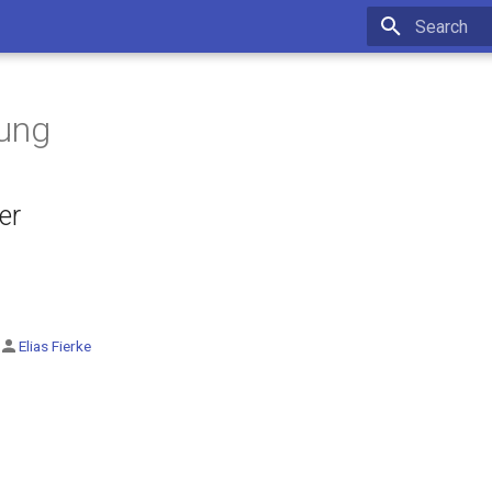
Type to star
kung
er
Elias Fierke