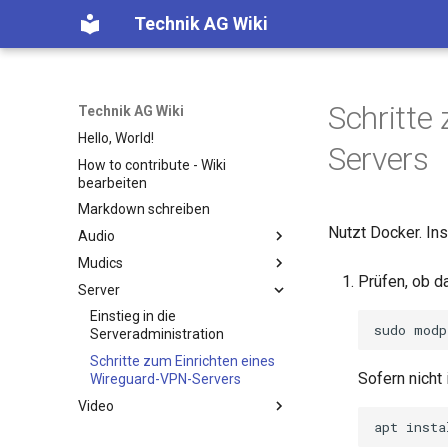
Technik AG Wiki
Schritte
Technik AG Wiki
Hello, World!
Servers
How to contribute - Wiki
bearbeiten
Markdown schreiben
Nutzt Docker. Ins
Audio
Mudics
Einführung
Prüfen, ob d
Server
Signalquellen
Einleitung
Signalverarbeitung
Fehlerbehebung
Einstieg in die
sudo
modp
Serveradministration
Signalübertragung
Schritte zum Einrichten eines
Verstärkung
Sofern nicht i
Wireguard-VPN-Servers
Wiedergabe
Video
Der Traktor S3
apt
insta
Fokus