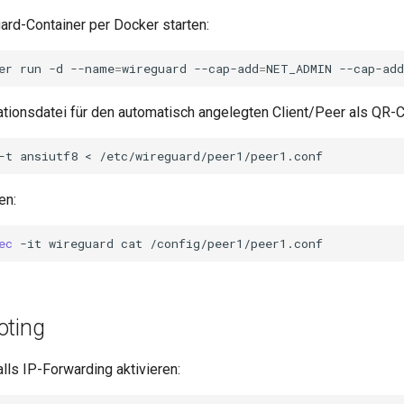
ard-Container per Docker starten:
er
run
-d
--name
=
wireguard
--cap-add
=
NET_ADMIN
--cap-add
ationsdatei für den automatisch angelegten Client/Peer als QR-
-t
ansiutf8
<
en:
ec
-it
wireguard
cat
oting
ls IP-Forwarding aktivieren: