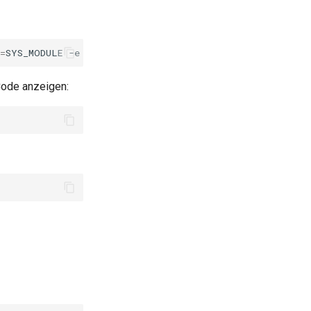
=
SYS_MODULE
-e
PUID
=
1000
-e
PGID
=
1000
-e
TZ
=
Europe/Berl
Code anzeigen: