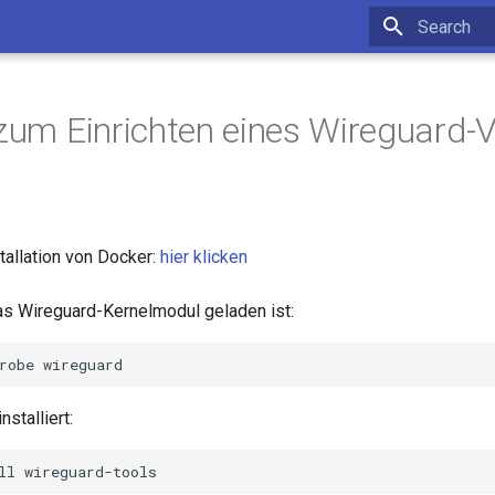
Type to star
 zum Einrichten eines Wireguard-
tallation von Docker:
hier klicken
as Wireguard-Kernelmodul geladen ist:
robe
nstalliert:
ll