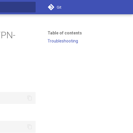
Git
t searching
VPN-
Table of contents
Troubleshooting