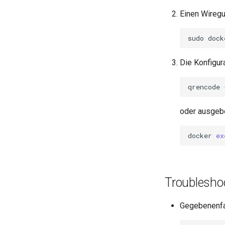
Kameras
Einen Wiregu
OBS
sudo
dock
Die Konfigur
qrencode
oder ausgeb
docker
ex
Troublesho
Gegebenenfal