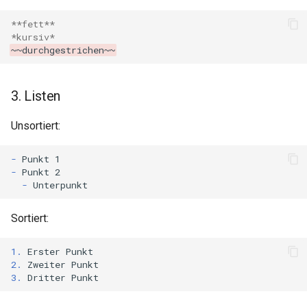
s
8. Horizontale Linie
**fett**
e
*kursiv*
~~durchgestrichen~~
a
r
3. Listen
c
Unsortiert:
h
i
-
-
n
-
g
Sortiert:
1.
2.
3.