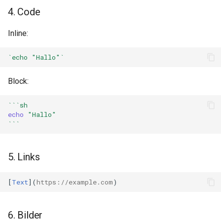
4. Code
Inline:
`echo "Hallo"`
Block:
```sh
echo
"Hallo"
```
5. Links
[
Text
](
https://example.com
6. Bilder